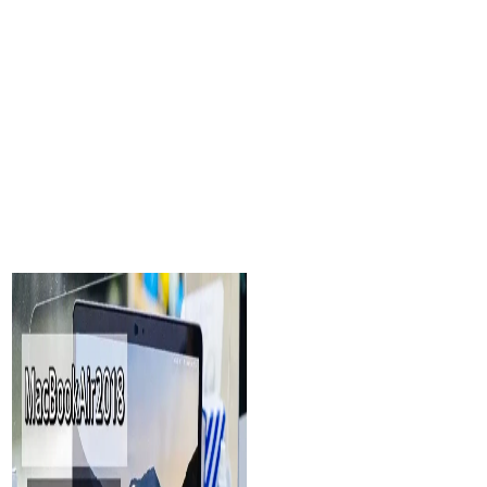
เปลี่ยนแบตแมคบุ๊คแท้